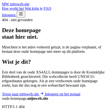
MW
mijnweb
.site
Hoe werkt het
Wat krijg je
FAQ
Inloggen
404 - niet gevonden
Deze homepage
staat hier niet.
Misschien is het adres verkeerd getypt, is de pagina verplaatst, of
bestaat deze oude homepage niet meer op dit platform.
Wist je dit?
Een deel van de oude XS4ALL-homepages is door de Koninklijke
Bibliotheek gearchiveerd. Die webcollectie heeft UNESCO-
erfgoedstatus gekregen. Als je een verdwenen oude homepage
zoekt, kan die dus nog in een webarchief bewaard zijn.
Terug naar mijnweb.site
Inloggen op het portaal
oude-homepage
.mijnweb.site
HTTP/1.1 404