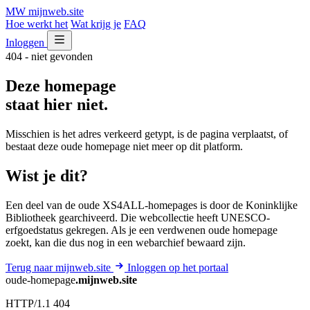
MW
mijnweb
.site
Hoe werkt het
Wat krijg je
FAQ
Inloggen
404 - niet gevonden
Deze homepage
staat hier niet.
Misschien is het adres verkeerd getypt, is de pagina verplaatst, of
bestaat deze oude homepage niet meer op dit platform.
Wist je dit?
Een deel van de oude XS4ALL-homepages is door de Koninklijke
Bibliotheek gearchiveerd. Die webcollectie heeft UNESCO-
erfgoedstatus gekregen. Als je een verdwenen oude homepage
zoekt, kan die dus nog in een webarchief bewaard zijn.
Terug naar mijnweb.site
Inloggen op het portaal
oude-homepage
.mijnweb.site
HTTP/1.1 404